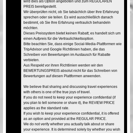
wird dies als Option angeboten und zum REGULÄREN
PREIS bereitgestellt.
Wir überprüfen nicht, ob Sie tatsächlich über Ihre Erfahrung
sprechen oder sie teilen. Es wird ausschließlich danach
bestimmt, ob Sie Ihre Erfahrung vertraulich behandeln
möchten.
Dieses Preissystem bietet keinen Rabatt; es handelt sich um
einen Aufpreis für die Vertraulichkeitsoption.
Bitte beachten Sie, dass einige Social-Media-Plattformen wie
TripAdvisor und Google Richtlinien haben, die das
Schreiben von Bewertungen im Austausch für Rabatte
verbieten.
Aus Respekt vor ihren Richtlinien werden wir den
BEWERTUNGSPREIS absolut nicht für das Schreiben von
Bewertungen auf diesen Plattformen anwenden.
We believe that sharing and discussing travel experiences
with others is one of the true joys of travel.
If you do not need to keep your experience confidential (if
you plan to tell someone or share it), the REVIEW PRICE
applies as the standard rate.
If you wish to keep your experience confidential, it is offered
as an option and provided at the REGULAR PRICE.
We do not verify whether you actually talk about or share
your experience. It is determined solely by whether you wish