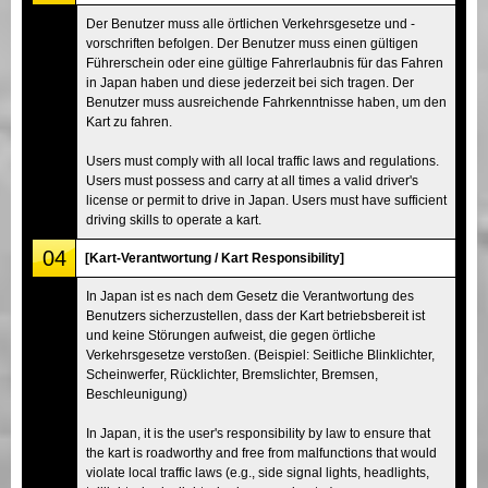
Der Benutzer muss alle örtlichen Verkehrsgesetze und -
vorschriften befolgen. Der Benutzer muss einen gültigen
Führerschein oder eine gültige Fahrerlaubnis für das Fahren
in Japan haben und diese jederzeit bei sich tragen. Der
Benutzer muss ausreichende Fahrkenntnisse haben, um den
Kart zu fahren.
Users must comply with all local traffic laws and regulations.
Users must possess and carry at all times a valid driver's
license or permit to drive in Japan. Users must have sufficient
driving skills to operate a kart.
04
[Kart-Verantwortung / Kart Responsibility]
In Japan ist es nach dem Gesetz die Verantwortung des
Benutzers sicherzustellen, dass der Kart betriebsbereit ist
und keine Störungen aufweist, die gegen örtliche
Verkehrsgesetze verstoßen. (Beispiel: Seitliche Blinklichter,
Scheinwerfer, Rücklichter, Bremslichter, Bremsen,
Beschleunigung)
In Japan, it is the user's responsibility by law to ensure that
the kart is roadworthy and free from malfunctions that would
violate local traffic laws (e.g., side signal lights, headlights,