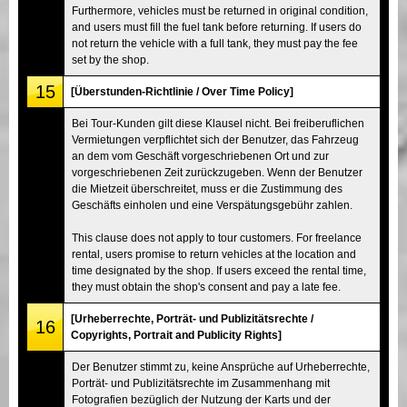
Furthermore, vehicles must be returned in original condition,
and users must fill the fuel tank before returning. If users do
not return the vehicle with a full tank, they must pay the fee
set by the shop.
15
[Überstunden-Richtlinie / Over Time Policy]
Bei Tour-Kunden gilt diese Klausel nicht. Bei freiberuflichen
Vermietungen verpflichtet sich der Benutzer, das Fahrzeug
an dem vom Geschäft vorgeschriebenen Ort und zur
vorgeschriebenen Zeit zurückzugeben. Wenn der Benutzer
die Mietzeit überschreitet, muss er die Zustimmung des
Geschäfts einholen und eine Verspätungsgebühr zahlen.
This clause does not apply to tour customers. For freelance
rental, users promise to return vehicles at the location and
time designated by the shop. If users exceed the rental time,
they must obtain the shop's consent and pay a late fee.
[Urheberrechte, Porträt- und Publizitätsrechte /
16
Copyrights, Portrait and Publicity Rights]
Der Benutzer stimmt zu, keine Ansprüche auf Urheberrechte,
Porträt- und Publizitätsrechte im Zusammenhang mit
Fotografien bezüglich der Nutzung der Karts und der