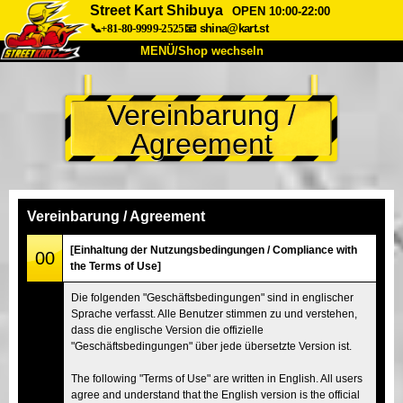
Street Kart Shibuya
OPEN 10:00-22:00
📞+81-80-9999-2525
📧
shina@kart.st
MENÜ/Shop wechseln
START
Vereinbarung /
Über uns
Spezifikationen
Preise
Agreement
Anfahrt
Bewertungen
FAQ
Unternehmen
Buchung
Shop wechseln
Vereinbarung / Agreement
Tokio Shinagawa
Tokio Akihabara#1
[Einhaltung der Nutzungsbedingungen / Compliance with
00
the Terms of Use]
Tokio Akihabara#2
Tokio Shibuya
Die folgenden "Geschäftsbedingungen" sind in englischer
Tokio Shibuya Annex
Tokio Bucht
Sprache verfasst. Alle Benutzer stimmen zu und verstehen,
dass die englische Version die offizielle
Tokio Asakusa
Osaka
"Geschäftsbedingungen" über jede übersetzte Version ist.
Okinawa
The following "Terms of Use" are written in English. All users
agree and understand that the English version is the official