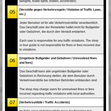
taillights, brake lights, brakes, accelerator).
[Verstöße gegen Verkehrsregeln / Violation of Traffic Laws,
05
etc.]
Jeder Benutzer ist für alle Verkehrsverstöße verantwortlich.
Das Geschäft oder der Reiseleiter haftet nicht für Bußgelder
oder Gebühren, die durch den Verstoß entstehen.
Each user is responsible for any traffic violations. The shop
or tour guide is not responsible for fines or fees incurred due
to violations.
[Ungelöste Bußgelder und Gebühren / Unresolved fines
06
and fees]
Das Geschäft kann alle ungelösten Bußgelder oder
Gebühren in Rechnung stellen, die dem Benutzer durch
Verkehrsverstöße bei örtlichen Behörden entstanden sind.
The shop may charge users for unresolved fines or fees
incurred regarding traffic violations with local authorities.
07
[Verkehrsunfälle / Traffic Accidents]
Im Falle eines Verkehrsunfalls muss der Benutzer den