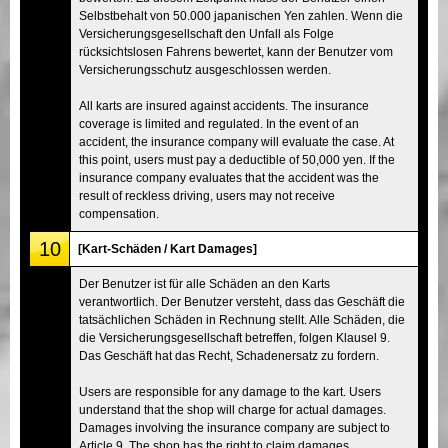
Selbstbehalt von 50.000 japanischen Yen zahlen. Wenn die
Versicherungsgesellschaft den Unfall als Folge
rücksichtslosen Fahrens bewertet, kann der Benutzer vom
Versicherungsschutz ausgeschlossen werden.
All karts are insured against accidents. The insurance
coverage is limited and regulated. In the event of an
accident, the insurance company will evaluate the case. At
this point, users must pay a deductible of 50,000 yen. If the
insurance company evaluates that the accident was the
result of reckless driving, users may not receive
compensation.
10
[Kart-Schäden / Kart Damages]
Der Benutzer ist für alle Schäden an den Karts
verantwortlich. Der Benutzer versteht, dass das Geschäft die
tatsächlichen Schäden in Rechnung stellt. Alle Schäden, die
die Versicherungsgesellschaft betreffen, folgen Klausel 9.
Das Geschäft hat das Recht, Schadenersatz zu fordern.
Users are responsible for any damage to the kart. Users
understand that the shop will charge for actual damages.
Damages involving the insurance company are subject to
Article 9. The shop has the right to claim damages.