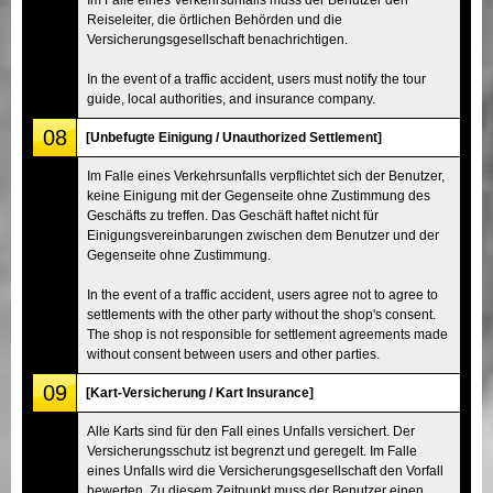
Reiseleiter, die örtlichen Behörden und die
Versicherungsgesellschaft benachrichtigen.
In the event of a traffic accident, users must notify the tour
guide, local authorities, and insurance company.
08
[Unbefugte Einigung / Unauthorized Settlement]
Im Falle eines Verkehrsunfalls verpflichtet sich der Benutzer,
keine Einigung mit der Gegenseite ohne Zustimmung des
Geschäfts zu treffen. Das Geschäft haftet nicht für
Einigungsvereinbarungen zwischen dem Benutzer und der
Gegenseite ohne Zustimmung.
In the event of a traffic accident, users agree not to agree to
settlements with the other party without the shop's consent.
The shop is not responsible for settlement agreements made
without consent between users and other parties.
09
[Kart-Versicherung / Kart Insurance]
Alle Karts sind für den Fall eines Unfalls versichert. Der
Versicherungsschutz ist begrenzt und geregelt. Im Falle
eines Unfalls wird die Versicherungsgesellschaft den Vorfall
bewerten. Zu diesem Zeitpunkt muss der Benutzer einen