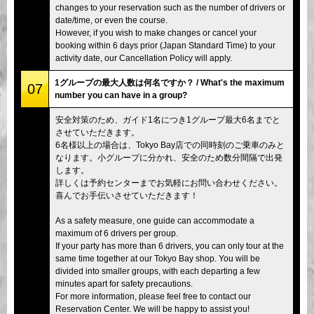
changes to your reservation such as the number of drivers or
date/time, or even the course.
However, if you wish to make changes or cancel your
booking within 6 days prior (Japan Standard Time) to your
activity date, our Cancellation Policy will apply.
1グループの最大人数は何名ですか？ / What's the maximum
07
number you can have in a group?
安全対策のため、ガイド1名につき1グループ最大6名までと
させていただきます。
6名様以上の場合は、Tokyo Bay店での同時刻のご乗車のみと
なります。小グループに分かれ、安全のため数分間隔で出発
します。
詳しくは予約センターまでお気軽にお問い合わせください。
喜んでお手伝いさせていただきます！
As a safety measure, one guide can accommodate a
maximum of 6 drivers per group.
If your party has more than 6 drivers, you can only tour at the
same time together at our Tokyo Bay shop. You will be
divided into smaller groups, with each departing a few
minutes apart for safety precautions.
For more information, please feel free to contact our
Reservation Center. We will be happy to assist you!