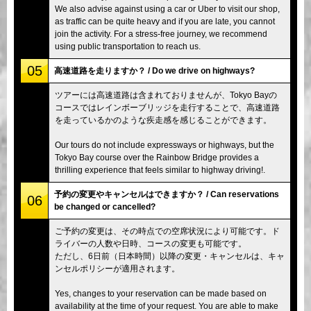
We also advise against using a car or Uber to visit our shop,
as traffic can be quite heavy and if you are late, you cannot
join the activity. For a stress-free journey, we recommend
using public transportation to reach us.
05
高速道路を走りますか？ / Do we drive on highways?
ツアーには高速道路は含まれておりませんが、Tokyo Bayの
コースではレインボーブリッジを走行することで、高速道路
を走っているかのような疾走感を感じることができます。
Our tours do not include expressways or highways, but the
Tokyo Bay course over the Rainbow Bridge provides a
thrilling experience that feels similar to highway driving!.
予約の変更やキャンセルはできますか？ / Can reservations
06
be changed or cancelled?
ご予約の変更は、その時点での空席状況により可能です。ド
ライバーの人数や日時、コースの変更も可能です。
ただし、6日前（日本時間）以降の変更・キャンセルは、キャ
ンセルポリシーが適用されます。
Yes, changes to your reservation can be made based on
availability at the time of your request. You are able to make