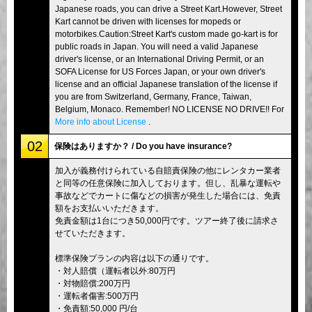
Japanese roads, you can drive a Street Kart.However, Street
Kart cannot be driven with licenses for mopeds or
motorbikes.Caution:Street Kart's custom made go-kart is for
public roads in Japan. You will need a valid Japanese
driver's license, or an International Driving Permit, or an
SOFA License for US Forces Japan, or your own driver's
license and an official Japanese translation of the license if
you are from Switzerland, Germany, France, Taiwan,
Belgium, Monaco. Remember! NO LICENSE NO DRIVE!! For
More info about License
.
02
保険はありますか？ / Do you have insurance?
加入が義務付けられている自賠責保険の他にレンタカー業者
と同等の任意保険に加入しております。但し、乱暴な運転や
事故などでカートに傷などの損害が発生した場合には、免責
額をお支払いいただきます。
免責金額は1台につき50,000円です。ツアー終了後に請求さ
せていただきます。
標準保険プランの内容は以下の通りです。
・対人賠償（運転者以外:80万円
・対物賠償:200万円
・運転者傷害:500万円
・免責額:50,000 円/台