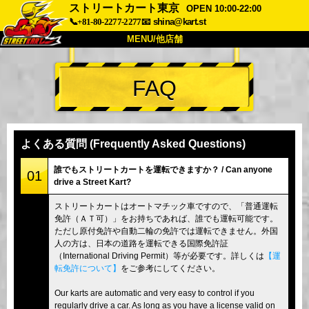
ストリートカート東京
OPEN 10:00-22:00
📞+81-80-2277-2277
📧
shina@kart.st
MENU/他店舗
トップ
FAQ
概要
車両
価格
アクセス
評価
FAQ
会社
予約
よくある質問 (Frequently Asked Questions)
他店舗
誰でもストリートカートを運転できますか？ / Can anyone
01
drive a Street Kart?
東京 品川
東京 秋葉原 #1
ストリートカートはオートマチック車ですので、「普通運転
東京 秋葉原 #2
東京 渋谷
免許（ＡＴ可）」をお持ちであれば、誰でも運転可能です。
東京 渋谷アネックス
東京ベイ
ただし原付免許や自動二輪の免許では運転できません。外国
人の方は、日本の道路を運転できる国際免許証
東京 浅草
大阪
（International Driving Permit）等が必要です。詳しくは
【運
転免許について】
をご参考にしてください。
沖縄
Our karts are automatic and very easy to control if you
regularly drive a car. As long as you have a license valid on