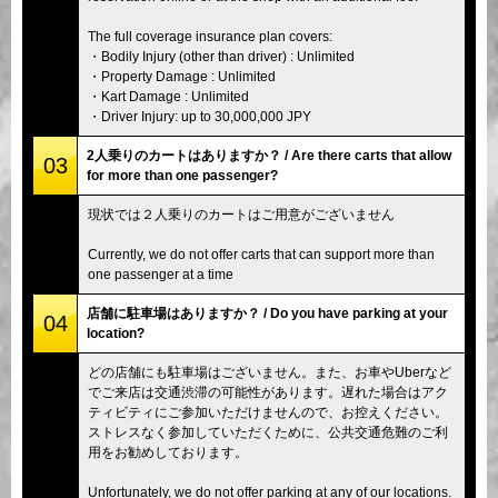
The full coverage insurance plan covers:
・Bodily Injury (other than driver) : Unlimited
・Property Damage : Unlimited
・Kart Damage : Unlimited
・Driver Injury: up to 30,000,000 JPY
2人乗りのカートはありますか？ / Are there carts that allow
03
for more than one passenger?
現状では２人乗りのカートはご用意がございません
Currently, we do not offer carts that can support more than
one passenger at a time
店舗に駐車場はありますか？ / Do you have parking at your
04
location?
どの店舗にも駐車場はございません。また、お車やUberなど
でご来店は交通渋滞の可能性があります。遅れた場合はアク
ティビティにご参加いただけませんので、お控えください。
ストレスなく参加していただくために、公共交通危難のご利
用をお勧めしております。
Unfortunately, we do not offer parking at any of our locations.