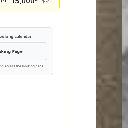
15,000~
JPY
/pax
ooking calendar
oking Page
 to access the booking page