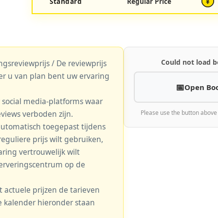
Standard
Regular Price
¥
Could not load b
gsreviewprijs / De reviewprijs
er u van plan bent uw ervaring
Open Bo
r social media-platforms waar
eviews verboden zijn.
Please use the button above
automatisch toegepast tijdens
eguliere prijs wilt gebruiken,
aring vertrouwelijk wilt
serveringscentrum op de
actuele prijzen de tarieven
 de kalender hieronder staan