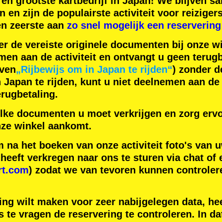
en
grootste kartbedrijf
in Japan! We blijven 
n
en zijn de
populairste activiteit
voor reiziger
en zeerste aan
zo snel mogelijk een reservering
er de vereiste originele documenten bij onze wi
men aan de activiteit en ontvangt u geen terugb
even
„Rijbewijs om in Japan te rijden“
) zonder 
apan te rijden, kunt u niet deelnemen aan de a
rugbetaling.
lke documenten u moet verkrijgen en zorg ervo
ze winkel aankomt.
na het boeken van onze activiteit foto's van u
eeft verkregen naar ons te sturen via chat of 
rt.com
) zodat we van tevoren kunnen controler
ing wilt maken voor zeer nabijgelegen data, hee
 te vragen de reservering te controleren. In da