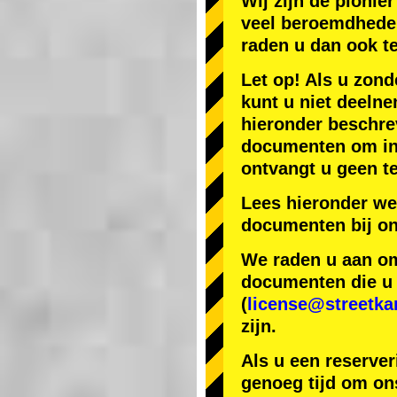
Wij zijn de
pionier
veel beroemdhede
raden u dan ook t
Let op! Als u zond
kunt u niet deelne
hieronder beschr
documenten om in J
ontvangt u geen te
Lees hieronder we
documenten bij on
We raden u aan om 
documenten die u h
(
license@streetka
zijn.
Als u een reserver
genoeg tijd om ons