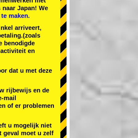
samenwerken met
s naar Japan! We
 te maken.
nkel arriveert,
etaling.
(zoals
de benodigde
ctiviteit en
or dat u met deze
w rijbewijs en de
e-mail
en of er problemen
ft u mogelijk niet
t geval moet u zelf