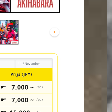
>
11 / November
Prijs (JPY)
7,000 ~
JPY
/pax
7,000 ~
JPY
/pax