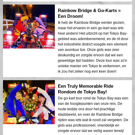
Rainbow Bridge & Go-Karts =
Een Droom!
Ik heb de Rainbow Bridge eerder gezien,
maar het ervaren in een go-kart was iets
heel anders! Het uitzicht op het Tokyo Bay-
gebied was adembenemend, en de rit door
het industriële district voegde een element
van avontuur toe. Onze gids was zeer
deskundig en zorgde ervoor dat we een
geweldige tijd hadden. Deze tour was zo'n
unieke manier om Tokyo te verkennen, en
ik zou het zeker nog een keer doen!
Een Truly Memorable Ride
Rondom de Tokyo Bay!
De go-kart tour rond de Tokyo Bay was een
van de hoogtepunten van onze reis. De
route leidde ons door het prachtige
stadsbeeld, en over de Rainbow Bridge
rijden was iets wat ik nooit zal vergeten. De
gids was professioneel, vriendelijk en
zorgde ervoor dat we veilig waren terwijl