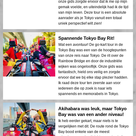
onze gids zorgde ervoor dat ik me op mijn
gemak voelde, en uiteindelijk had ik de tijd
van mijn leven. Deze tour is een absolute
aanrader als je Tokyo vanuit een totaal
uniek perspectief wilt zien!
Spannende Tokyo Bay Rit!
Wat een avontuur! De go-kart tour in de
Tokyo Bay was een van de hoogtepunten
van onze reis naar Tokyo. De rit over de
Rainbow Bridge en door de industriële
wijken was ongelooflijk. Onze gids was
fantastisch, hield ons veilig en zorgde
ervoor dat we bij elke stap plezier hadden.
Ik raad deze tour ten zeerste aan voor
iedereen die op zoek is naar iets
spannends en memorabels in Tokyo.
Akihabara was leuk, maar Tokyo
Bay was van een ander niveau!
Ik heb eerder gekart, maar niets is te
vergelijken met dit. De route rond de Tokyo
Bay bood enkele van de meest