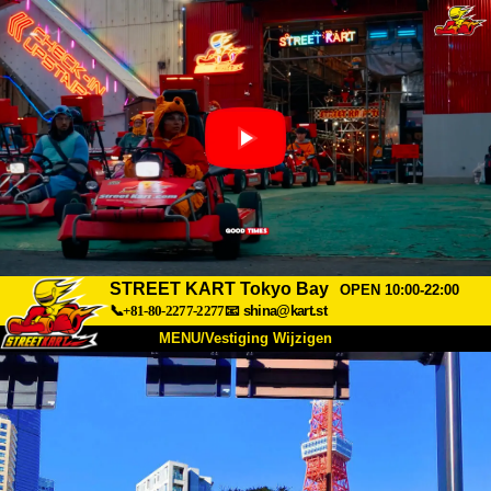
STREET KART Tokyo Bay
OPEN 10:00-22:00
📞+81-80-2277-2277
📧
shina@kart.st
MENU/Vestiging Wijzigen
TOP
Over Ons
Specificaties
Prijs
Bereikbaarheid
Reviews
Veelgestelde Vragen