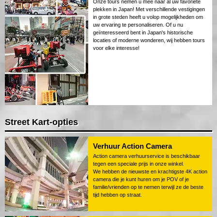
Onze tours nemen u mee naar al uw favoriete
plekken in Japan! Met verschillende vestigingen
in grote steden heeft u volop mogelijkheden om
uw ervaring te personaliseren. Of u nu
geïnteresseerd bent in Japan's historische
locaties of moderne wonderen, wij hebben tours
voor elke interesse!
Street Kart-opties
Verhuur Action Camera
Action camera verhuurservice is beschikbaar
tegen een speciale prijs in onze winkel.
We hebben de nieuwste en krachtigste 4K action
camera die je kunt huren om je POV of je
familie/vrienden op te nemen terwijl ze de beste
tijd hebben op straat.