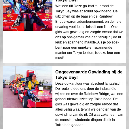
Wat een rit! Deze go-kart tour rond de
Tokyo Bay was absoluut opwindend. De
uitzichten op de baai en de Rainbow
Bridge waren adembenemend, en de hele
ervaring voelde als iets uit een film. Onze
gids was geweldig en zorgde ervoor dat we
ons op ons gemak voelden terwijl hij de rit
leuk en spannend maakte. Als je op zoek
bent naar een unieke en spannende
manier om Tokyo te zien, is deze tour een
must!
Ongeëvenaarde Opwinding bij de
Tokyo Bay!
Deze go-kart tour was absoluut fantastisch!
De route leidde ons door de industriële
wijken en over de Rainbow Bridge, wat een
geheel nieuw uitzicht op Tokio bood. De
gids was geweldig en zorgde ervoor dat
alles veilig was, terwijl we genoten van de
opwinding van de rit. Dit was zeker een van
de meest opwindende dingen die ik in
Tokio heb gedaan!