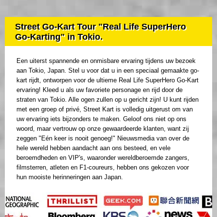
Street Go-Kart Tour "Real Life SuperHero
Go-Karting" in Tokio.
Een uiterst spannende en onmisbare ervaring tijdens uw bezoek
aan Tokio, Japan. Stel u voor dat u in een speciaal gemaakte go-
kart rijdt, ontworpen voor de ultieme Real Life SuperHero Go-Kart
ervaring! Kleed u als uw favoriete personage en rijd door de
straten van Tokio. Alle ogen zullen op u gericht zijn! U kunt rijden
met een groep of privé, Street Kart is volledig uitgerust om van
uw ervaring iets bijzonders te maken. Geloof ons niet op ons
woord, maar vertrouw op onze gewaardeerde klanten, want zij
zeggen "Eén keer is nooit genoeg!" Nieuwsmedia van over de
hele wereld hebben aandacht aan ons besteed, en vele
beroemdheden en VIP's, waaronder wereldberoemde zangers,
filmsterren, atleten en F1-coureurs, hebben ons gekozen voor
hun mooiste herinneringen aan Japan.