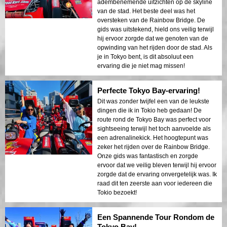
adembenemende uitzichten op de skyline
van de stad. Het beste deel was het
oversteken van de Rainbow Bridge. De
gids was uitstekend, hield ons veilig terwijl
hij ervoor zorgde dat we genoten van de
opwinding van het rijden door de stad. Als
je in Tokyo bent, is dit absoluut een
ervaring die je niet mag missen!
Perfecte Tokyo Bay-ervaring!
Dit was zonder twijfel een van de leukste
dingen die ik in Tokio heb gedaan! De
route rond de Tokyo Bay was perfect voor
sightseeing terwijl het toch aanvoelde als
een adrenalinekick. Het hoogtepunt was
zeker het rijden over de Rainbow Bridge.
Onze gids was fantastisch en zorgde
ervoor dat we veilig bleven terwijl hij ervoor
zorgde dat de ervaring onvergetelijk was. Ik
raad dit ten zeerste aan voor iedereen die
Tokio bezoekt!
Een Spannende Tour Rondom de
Tokyo Bay!