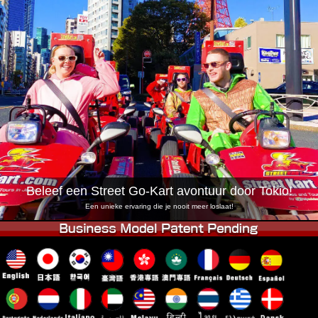
Bedrijf
Reserveren
Vestiging Wijzigen
Tokio Shinagawa
Tokio Akihabara#1
Tokio Akihabara#2
Tokio Shibuya
Tokio Shibuya Annex
Tokio Baai
Tokio Asakusa
Osaka
Okinawa
Beleef een Street Go-Kart avontuur door Tokio!
Een unieke ervaring die je nooit meer loslaat!