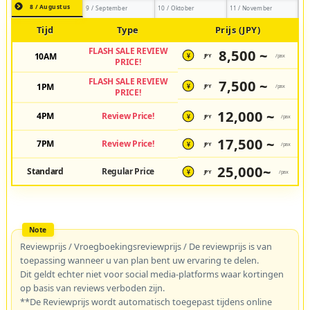
8 / Augustus
9 / September
10 / Oktober
11 / November
Tijd
Type
Prijs (JPY)
FLASH SALE REVIEW
8,500 ~
10AM
JPY
/pax
¥
PRICE!
FLASH SALE REVIEW
7,500 ~
1PM
JPY
/pax
¥
PRICE!
12,000 ~
4PM
Review Price!
JPY
/pax
¥
17,500 ~
7PM
Review Price!
JPY
/pax
¥
25,000~
Standard
Regular Price
JPY
/pax
¥
Reviewprijs / Vroegboekingsreviewprijs / De reviewprijs is van
toepassing wanneer u van plan bent uw ervaring te delen.
Dit geldt echter niet voor social media-platforms waar kortingen
op basis van reviews verboden zijn.
**De Reviewprijs wordt automatisch toegepast tijdens online